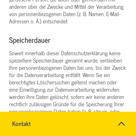
anderen über die Zwecke und Mittel der Verarbeitung
von personenbezogenen Daten (z. B. Namen, E-Mail-
Adressen o. Ä.) entscheidet.
Speicherdauer
Soweit innerhalb dieser Datenschutzerklärung keine
speziellere Speicherdauer genannt wurde, verbleiben
Ihre personenbezogenen Daten bei uns, bis der Zweck
für die Datenverarbeitung entfällt. Wenn Sie ein
berechtigtes Löschersuchen geltend machen oder
eine Einwilligung zur Datenverarbeitung widerrufen,
werden Ihre Daten gelöscht, sofern wir keine anderen
rechtlich zulässigen Gründe für die Speicherung Ihrer
personenbezogenen Daten haben (z. B. steuer- oder
handelsrechtliche Aufbewahrungsfristen); im
Name
Kontakt
*
letztgenannten Fall erfolgt die Löschung nach Fortfall
IHR
Ansprechpersonen
dieser Gründe.
SERVICETEAM
Firma