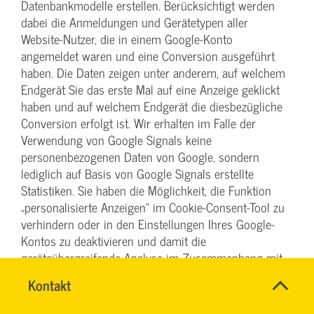
Datenbankmodelle erstellen. Berücksichtigt werden
dabei die Anmeldungen und Gerätetypen aller
Website-Nutzer, die in einem Google-Konto
angemeldet waren und eine Conversion ausgeführt
haben. Die Daten zeigen unter anderem, auf welchem
Endgerät Sie das erste Mal auf eine Anzeige geklickt
haben und auf welchem Endgerät die diesbezügliche
Conversion erfolgt ist. Wir erhalten im Falle der
Verwendung von Google Signals keine
personenbezogenen Daten von Google, sondern
lediglich auf Basis von Google Signals erstellte
Statistiken. Sie haben die Möglichkeit, die Funktion
„personalisierte Anzeigen“ im Cookie-Consent-Tool zu
verhindern oder in den Einstellungen Ihres Google-
Kontos zu deaktivieren und damit die
geräteübergreifende Analyse im Zusammenhang mit
Google Signals abzustellen. Folgen Sie hierzu den
Name
Kontakt
*
Hinweisen auf der nachfolgenden Seite:
IHR
Ansprechpersonen
https://support.google.com/ads/answer/2662922?
SERVICETEAM
Firma