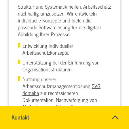
Struktur und Systematik helfen, Arbeitsschutz
nachhaltig umzusetzen. Wir entwickeln
individuelle Konzepte und bieten die
passende Softwarelösung für die digitale
Abbildung Ihrer Prozesse.
Entwicklung individueller
Arbeitsschutzkonzepte.
Unterstützung bei der Einführung von
Organisationsstrukturen.
Nutzung unserer
Arbeitsschutzmanagementlösung
SVG
domeba
zur rechtssicheren
Dokumentation, Nachverfolgung von
Maßnahmen und Verwaltung.
Name
Kontakt
*
IHR
Ansprechpersonen
SERVICETEAM
Firma