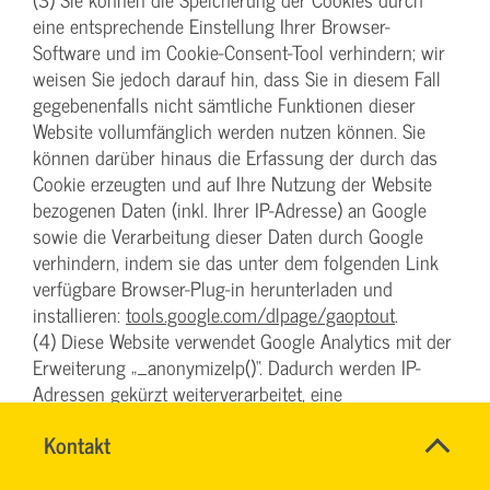
eine entsprechende Einstellung Ihrer Browser-
Software und im Cookie-Consent-Tool verhindern; wir
weisen Sie jedoch darauf hin, dass Sie in diesem Fall
gegebenenfalls nicht sämtliche Funktionen dieser
Website vollumfänglich werden nutzen können. Sie
können darüber hinaus die Erfassung der durch das
Cookie erzeugten und auf Ihre Nutzung der Website
bezogenen Daten (inkl. Ihrer IP-Adresse) an Google
sowie die Verarbeitung dieser Daten durch Google
verhindern, indem sie das unter dem folgenden Link
verfügbare Browser-Plug-in herunterladen und
installieren:
tools.google.com/dlpage/gaoptout
.
(4) Diese Website verwendet Google Analytics mit der
Erweiterung „_anonymizeIp()“. Dadurch werden IP-
Adressen gekürzt weiterverarbeitet, eine
Personenbeziehbarkeit kann damit ausgeschlossen
Name
Kontakt
*
werden. Soweit den über Sie erhobenen Daten ein
IHR
Ansprechpersonen
Personenbezug zukommt, wird dieser also sofort
SERVICETEAM
Firma