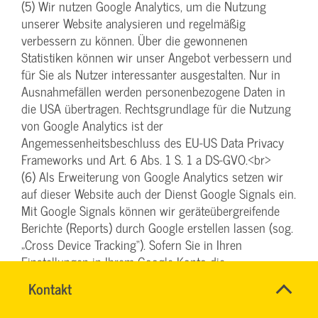
(5) Wir nutzen Google Analytics, um die Nutzung
unserer Website analysieren und regelmäßig
verbessern zu können. Über die gewonnenen
Statistiken können wir unser Angebot verbessern und
für Sie als Nutzer interessanter ausgestalten. Nur in
Ausnahmefällen werden personenbezogene Daten in
die USA übertragen. Rechtsgrundlage für die Nutzung
von Google Analytics ist der
Angemessenheitsbeschluss des EU-US Data Privacy
Frameworks und Art. 6 Abs. 1 S. 1 a DS-GVO.<br>
(6) Als Erweiterung von Google Analytics setzen wir
auf dieser Website auch der Dienst Google Signals ein.
Mit Google Signals können wir geräteübergreifende
Berichte (Reports) durch Google erstellen lassen (sog.
„Cross Device Tracking“). Sofern Sie in Ihren
Einstellungen in Ihrem Google-Konto die
„personalisierten Anzeigen“ aktiviert und Ihre
Name
Kontakt
*
internetfähigen Endgeräte mit Ihrem Google-Konto
IHR
Ansprechpersonen
verknüpft haben, kann Google das Nutzungsverhalten
SERVICETEAM
Firma