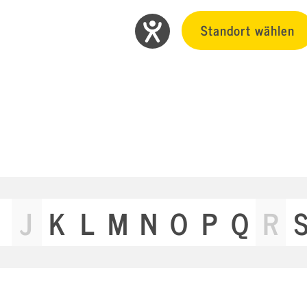
Standort wählen
J
K
L
M
N
O
P
Q
R