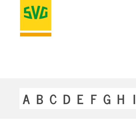
A
B
C
D
E
F
G
H
I