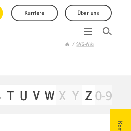
Karriere
Über uns
SVG-Wiki
S
T
U
V
W
X
Y
Z
0-9
Kontakt