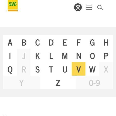
A
B
C
D
E
F
G
H
I
J
K
L
M
N
O
P
Q
R
S
T
U
V
W
X
Y
Z
0-9