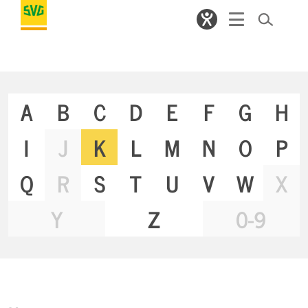
A
B
C
D
E
F
G
H
I
J
K
L
M
N
O
P
Q
R
S
T
U
V
W
X
Y
Z
0-9