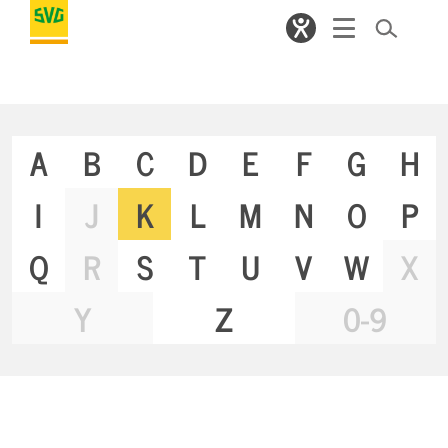
A
B
C
D
E
F
G
H
I
J
K
L
M
N
O
P
Q
R
S
T
U
V
W
X
Y
Z
0-9