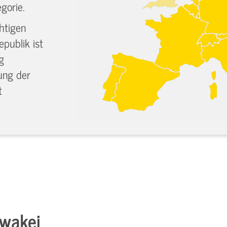
gorie.
htigen
publik ist
g
tung der
t
owakei