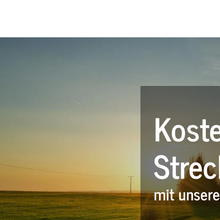
Koste
Strec
mit unser