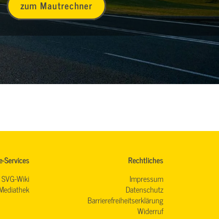
zum Mautrechner
e-Services
Rechtliches
SVG-Wiki
Impressum
Mediathek
Datenschutz
Barrierefreiheitserklärung
Widerruf