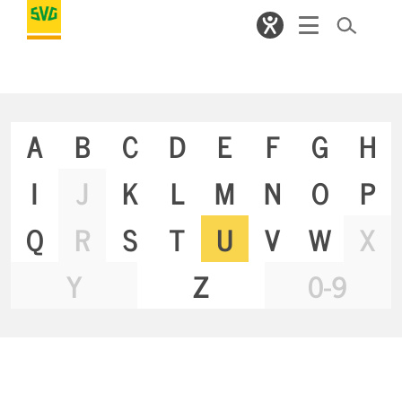
A
B
C
D
E
F
G
H
I
J
K
L
M
N
O
P
Q
R
S
T
U
V
W
X
Y
Z
0-9