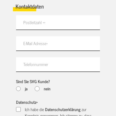
Kontaktdaten
Sind Sie SVG Kunde?
ja
nein
Datenschutz
*
Ich habe die
Datenschutzerklärung
zur
Kenntnis genommen. Ich stimme zu, dass