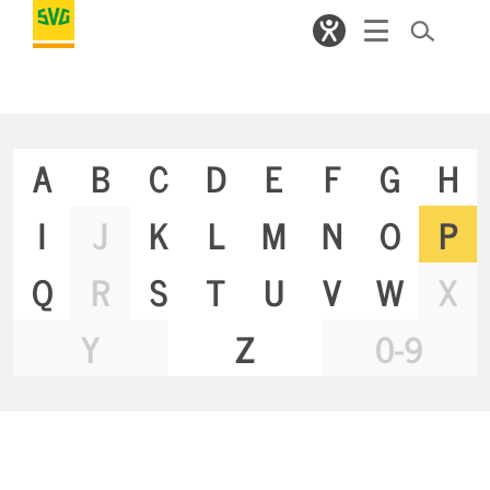
A
B
C
D
E
F
G
H
I
J
K
L
M
N
O
P
Q
R
S
T
U
V
W
X
Y
Z
0-9