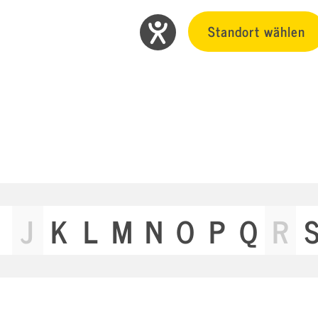
Standort wählen
J
K
L
M
N
O
P
Q
R