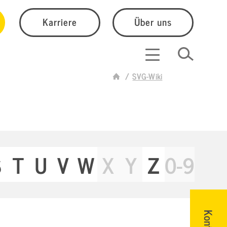
Karriere
Über uns
SVG-Wiki
S
T
U
V
W
X
Y
Z
0-9
Kontakt