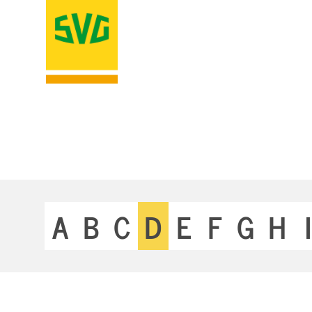
A
B
C
D
E
F
G
H
I