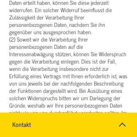
Daten erteilt haben, können Sie diese jederzeit
widerrufen. Ein solcher Widerruf beeinflusst die
Zulässigkeit der Verarbeitung Ihrer
personenbezogenen Daten, nachdem Sie ihn
gegenüber uns ausgesprochen haben.
(2) Soweit wir die Verarbeitung Ihrer
personenbezogenen Daten auf die
Interessenabwägung stützen, können Sie Widerspruch
gegen die Verarbeitung einlegen. Dies ist der Fall,
wenn die Verarbeitung insbesondere nicht zur
Erfüllung eines Vertrags mit Ihnen erforderlich ist, was
von uns jeweils bei der nachfolgenden Beschreibung
der Funktionen dargestellt wird. Bei Ausübung eines
solchen Widerspruchs bitten wir um Darlegung der
Gründe, weshalb wir Ihre personenbezogenen Daten
nicht wie von uns durchgeführt verarbeiten sollten. Im
Falle Ihres begründeten Widerspruchs prüfen wir die
Name
Kontakt
*
Sachlage und werden entweder die Datenverarbeitung
IHR
Ansprechpersonen
einstellen bzw. anpassen oder Ihnen unsere
SERVICETEAM
Firma