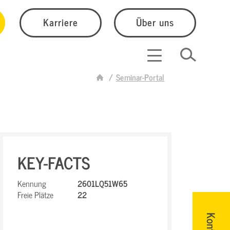
Karriere
Über uns
Seminar-Portal
KEY-FACTS
Kennung
2601LQ51W65
Freie Plätze
22
Kontakt