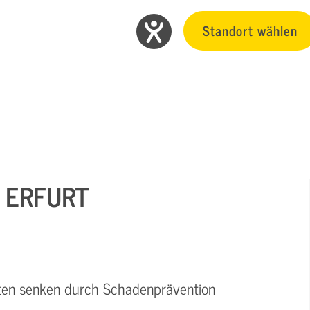
Standort wählen
N ERFURT
osten senken durch Schadenprävention