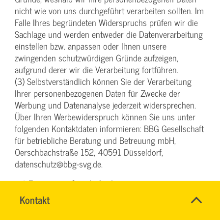
nicht wie von uns durchgeführt verarbeiten sollten. Im
Falle Ihres begründeten Widerspruchs prüfen wir die
Sachlage und werden entweder die Datenverarbeitung
einstellen bzw. anpassen oder Ihnen unsere
zwingenden schutzwürdigen Gründe aufzeigen,
aufgrund derer wir die Verarbeitung fortführen.
(3) Selbstverständlich können Sie der Verarbeitung
Ihrer personenbezogenen Daten für Zwecke der
Werbung und Datenanalyse jederzeit widersprechen.
Über Ihren Werbewiderspruch können Sie uns unter
folgenden Kontaktdaten informieren: BBG Gesellschaft
für betriebliche Beratung und Betreuung mbH,
Oerschbachstraße 152, 40591 Düsseldorf,
datenschutz@bbg-svg.de.
§ 6 Einsatz von Google Analytics
Name
Kontakt
*
(1) Diese Website benutzt Google Analytics, einen
IHR
Ansprechpersonen
Webanalysedienst der Google Inc. („Google“). Google
SERVICETEAM
Firma