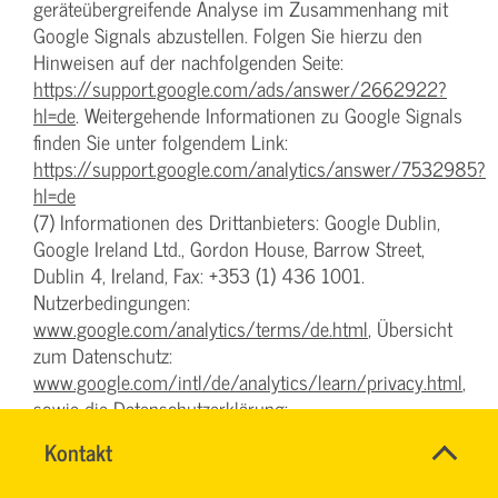
geräteübergreifende Analyse im Zusammenhang mit
Google Signals abzustellen. Folgen Sie hierzu den
Hinweisen auf der nachfolgenden Seite:
https://support.google.com/ads/answer/2662922?
hl=de
. Weitergehende Informationen zu Google Signals
finden Sie unter folgendem Link:
https://support.google.com/analytics/answer/7532985?
hl=de
(7) Informationen des Drittanbieters: Google Dublin,
Google Ireland Ltd., Gordon House, Barrow Street,
Dublin 4, Ireland, Fax: +353 (1) 436 1001.
Nutzerbedingungen:
www.google.com/analytics/terms/de.html
, Übersicht
zum Datenschutz:
www.google.com/intl/de/analytics/learn/privacy.html
,
sowie die Datenschutzerklärung:
www.google.de/intl/de/policies/privacy
.
Name
Kontakt
*
IHR
Ansprechpersonen
§ 7 Google Maps
SERVICETEAM
Firma