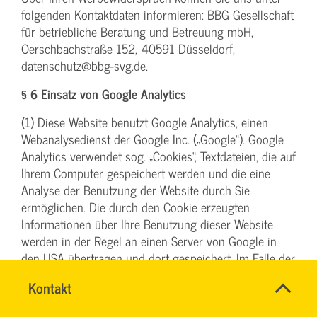
folgenden Kontaktdaten informieren: BBG Gesellschaft
für betriebliche Beratung und Betreuung mbH,
Oerschbachstraße 152, 40591 Düsseldorf,
datenschutz@bbg-svg.de.
§ 6 Einsatz von Google Analytics
(1) Diese Website benutzt Google Analytics, einen
Webanalysedienst der Google Inc. („Google“). Google
Analytics verwendet sog. „Cookies“, Textdateien, die auf
Ihrem Computer gespeichert werden und die eine
Analyse der Benutzung der Website durch Sie
ermöglichen. Die durch den Cookie erzeugten
Informationen über Ihre Benutzung dieser Website
werden in der Regel an einen Server von Google in
den USA übertragen und dort gespeichert. Im Falle der
Aktivierung der IP-Anonymisierung (vergl. hierzu unten
Name
Kontakt
*
unter Abs. 4) auf dieser Website, wird Ihre IP-Adresse
IHR
Ansprechpersonen
von Google jedoch innerhalb von Mitgliedstaaten der
SERVICETEAM
Firma