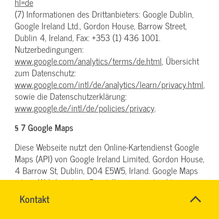
hl=de
(7) Informationen des Drittanbieters: Google Dublin,
Google Ireland Ltd., Gordon House, Barrow Street,
Dublin 4, Ireland, Fax: +353 (1) 436 1001.
Nutzerbedingungen:
www.google.com/analytics/terms/de.html
, Übersicht
zum Datenschutz:
www.google.com/intl/de/analytics/learn/privacy.html
,
sowie die Datenschutzerklärung:
www.google.de/intl/de/policies/privacy
.
§ 7 Google Maps
Diese Webseite nutzt den Online-Kartendienst Google
Maps (API) von Google Ireland Limited, Gordon House,
4 Barrow St, Dublin, D04 E5W5, Irland. Google Maps
ist ein Webdienst zur Darstellung von interaktiven
Land-Karten, um geographische Informationen visuell
Name
Kontakt
*
darzustellen.
IHR
Ansprechpersonen
SERVICETEAM
Firma