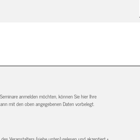
 Seminare anmelden möchten, können Sie hier Ihre
dann mit den oben angegebenen Daten vorbelegt.
es Veranstalters (siehe unten) gelesen und akzeptiert.
*