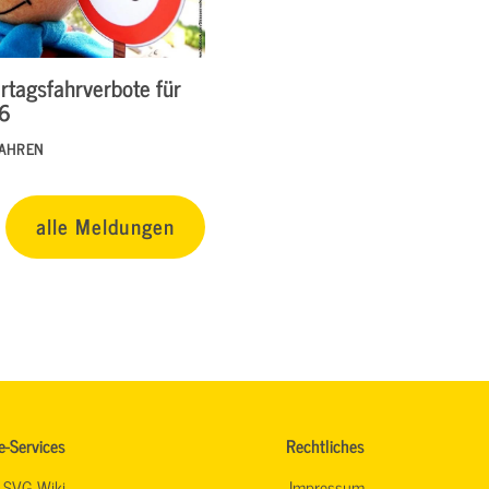
rtagsfahrverbote für
26
FAHREN
alle Meldungen
e-Services
Rechtliches
SVG-Wiki
Impressum