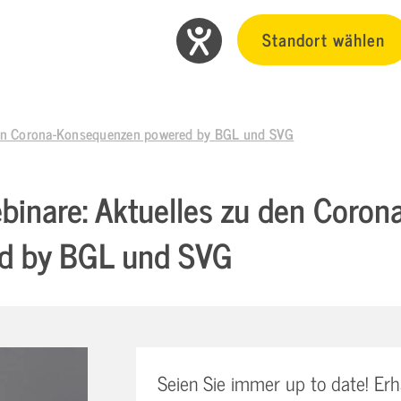
Standort wählen
 den Corona-Konsequenzen powered by BGL und SVG
binare: Aktuelles zu den Coro
d by BGL und SVG
Seien Sie immer up to date! Erh